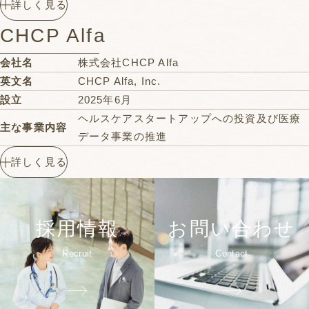
詳しく見る
タワーN館11F
取締役
石井 照佳
Google Map
CHCP Alfa
取締役
松本 麻理絵
監査役
今本 雅憲
会社名
株式会社CHCP Alfa
〒100-0005
英文名
CHCP Alfa, Inc.
東京都千代田区丸の内1-8-1 丸の内トラスト
所在地
設立
2025年6月
タワーN館11F
ヘルスケアスタートアップへの投資及び医療
Google Map
主な事業内容
データ事業の推進
代表取締役社長
小嶋 秀卓
詳しく見る
取締役
加藤 雄平
取締役
大野 幸成
取締役
森本 立成
採用情報
お問い合わせ
監査役
宮本 敦夫
〒100-0005
Recruit
Contact
東京都千代田区丸の内1-8-1 丸の内トラスト
所在地
タワーN館11F
Google Map