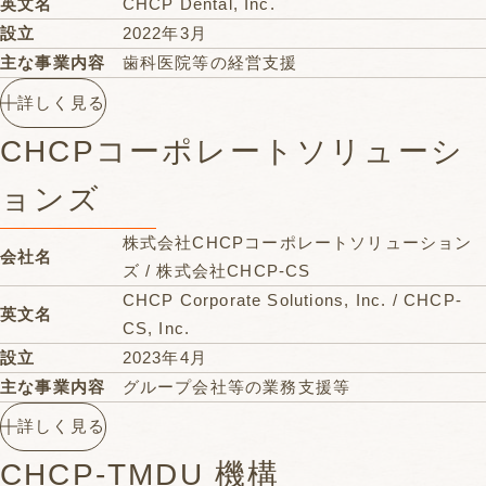
英文名
CHCP Dental, Inc.
監査役
宮本 淳夫
設立
2022年3月
〒100-0005
主な事業内容
歯科医院等の経営支援
東京都千代田区丸の内1-8-1 丸の内トラスト
所在地
代表取締役社長
国沢 勉
詳しく見る
タワーN館11F
取締役
松田 剛
Google Map
CHCPコーポレートソリューシ
取締役
小嶋 秀卓
取締役
大草 隆次
ョンズ
取締役
大野 幸成
監査役
宮本 淳夫
株式会社CHCPコーポレートソリューション
会社名
〒100-0005
ズ / 株式会社CHCP-CS
東京都千代田区丸の内1-8-1 丸の内トラスト
CHCP Corporate Solutions, Inc. / CHCP-
所在地
英文名
タワーN館11F
CS, Inc.
Google Map
設立
2023年4月
主な事業内容
グループ会社等の業務支援等
代表取締役社長
松田 剛
詳しく見る
取締役
加藤 雄平
CHCP-TMDU 機構
取締役
大野 幸成