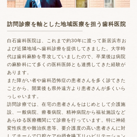
訪問診療を軸とした地域医療を担う歯科医院
白石歯科医院は、これまで約30年に渡って新居浜市お
よび近隣地域へ歯科診療を提供してきました。大学時
代は歯科麻酔を専攻していましたので、卒業後は病院
の麻酔科にて多くの医科医師とも連携してきた経験が
あります。
また障がい者や歯科恐怖症の患者さんを多く診てきた
ことから、開業後も県外遠方より患者さんが多くいら
っしゃいます。
訪問診療では、在宅の患者さんをはじめとして介護施
設、一般病院、療養病院、精神病院から福祉施設など
あらゆる医療機関にて診療を行っています。特に神経
変性疾患や難治疾患等、要介護度の高い患者さんに対
してチームで口腔ケアや摂食嚥下リハビリテーション