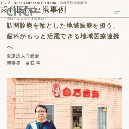
トップ
Our Healthcare Platform
歯科医院連携事例
歯科医院連携事例
地域ヘルスケア連携基盤
訪問診療を軸とした
地域医療を担う、
歯科がもっと活躍できる
地域医療連携
へ
医療法人白愛会
理事長 白石 亨