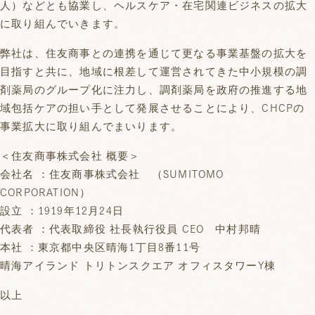
人）などとも協業し、ヘルスケア・在宅関連ビジネスの拡大
に取り組んでいきます。
弊社は、住友商事との連携を通じて更なる事業基盤の拡大を
目指すと共に、地域に根差して運営されてきた中小規模の調
剤薬局のグループ化に注力し、調剤薬局を政府の推進する地
域包括ケアの担い手として発展させることにより、CHCPの
事業拡大に取り組んでまいります。
＜住友商事株式会社 概要＞
会社名 ：住友商事株式会社 （SUMITOMO
CORPORATION）
設立 ：1919年12月24日
代表者 ：代表取締役 社長執行役員 CEO 中村邦晴
本社 ：東京都中央区晴海1丁目8番11号
晴海アイランド トリトンスクエア オフィスタワーY棟
以上