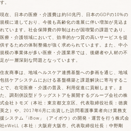
す。
現在、日本の医療・介護費は約50兆円、日本のGDPの10%の
規模に達しており、今後も高齢化の進展に伴い増加が見込ま
れています。社会保障費の抑制はわが国喫緊の課題であり、
医療・介護領域において、効率的かつ質の高いサービスを提
供するための体制整備が強く求められています。また、中小
規模の事業体が多い医療・介護業界では、後継者や人材の不
足が一層深刻な問題となっています。
住友商事は、地域ヘルスケア連携基盤への参画を通じ、地域
包括ケアシステムにおける基盤構築と課題解決に寄与するこ
とで、在宅医療・介護の普及、利用促進に貢献します。ま
た、調剤併設型ドラッグストアを展開するグループ会社の株
式会社トモズ（本社：東京都文京区、代表取締役社長：徳廣
英之）や、2017年6月に出資した訪問看護事業者向け業務支
援システム「iBow」（アイボウ）の開発・運営を行う株式会
社eWeLL（本社：大阪府大阪市、代表取締役社長：中野剛