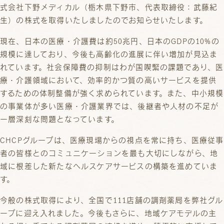
式会社下野メディカル（栃木県下野市、代表取締役：武藤紀
生）の株式を取得いたしましたのでお知らせいたします。
現在、日本の医療・介護費は約50兆円、日本のGDPの10%の
規模に達しており、今後も高齢化の進展に伴い増加が見込ま
れています。社会保障費の抑制はわが国喫緊の課題であり、医
療・介護領域において、効率的かつ質の高いサービスを提供
するための体制整備が強く求められています。また、中小規模
の事業体が多い医療・介護業界では、後継者や人材の不足が
一層深刻な問題となっています。
CHCPグループは、医療現場からの視点を常に持ち、医療従事
者の皆様とのコミュニケーションを最も大切にしながら、地
域に根差した新たなヘルスケアサービスの構築を進めていま
す。
今般の株式取得により、全国で111店舗の調剤薬局を弊社グル
ープに迎え入れました。今後もさらに、地域ケアモデルの主