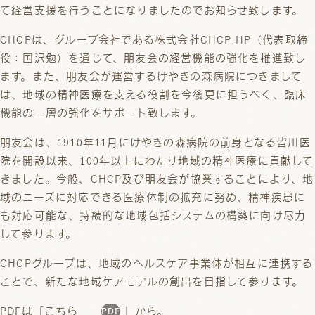
て経営支援を行うことになりましたのでお知らせ致します。
CHCPは、グループ会社である株式会社CHCP-HP（代表取締
役：国沢勉）を通じて、朋友会の経営機能の強化を推進致し
ます。また、朋友会が運営するけやきの森病院につきまして
は、地域の精神医療を支える役割を今後更に担うべく、臨床
機能の一層の強化をサポート致します。
朋友会は、1910年11月にけやきの森病院の前身となる皆川医
院を開設以来、100年以上にわたり地域の精神医療に貢献して
きました。今般、CHCP及び朋友会が協業することにより、地
域のニーズに対応できる医療体制の拡充に努め、精神疾患に
も対応可能な、持続的な地域包括システムの構築に向け尽力
して参ります。
CHCPグループは、地域のヘルスケア事業体が相互に連携する
ことで、新たな地域ケアモデルの創出を目指して参ります。
PDFは「
こちら
」から。