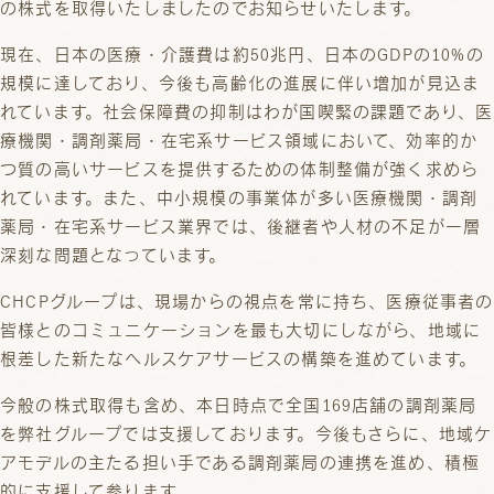
の株式を取得いたしましたのでお知らせいたします。
現在、日本の医療・介護費は約50兆円、日本のGDPの10%の
規模に達しており、今後も高齢化の進展に伴い増加が見込ま
れています。社会保障費の抑制はわが国喫緊の課題であり、医
療機関・調剤薬局・在宅系サービス領域において、効率的か
つ質の高いサービスを提供するための体制整備が強く求めら
れています。また、中小規模の事業体が多い医療機関・調剤
薬局・在宅系サービス業界では、後継者や人材の不足が一層
深刻な問題となっています。
CHCPグループは、現場からの視点を常に持ち、医療従事者の
皆様とのコミュニケーションを最も大切にしながら、地域に
根差した新たなヘルスケアサービスの構築を進めています。
今般の株式取得も含め、本日時点で全国169店舗の調剤薬局
を弊社グループでは支援しております。今後もさらに、地域ケ
アモデルの主たる担い手である調剤薬局の連携を進め、積極
的に支援して参ります。