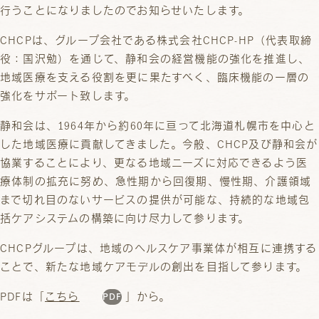
行うことになりましたのでお知らせいたします。
CHCPは、グループ会社である株式会社CHCP-HP（代表取締
役：国沢勉）を通じて、静和会の経営機能の強化を推進し、
地域医療を支える役割を更に果たすべく、臨床機能の一層の
強化をサポート致します。
静和会は、1964年から約60年に亘って北海道札幌市を中心と
した地域医療に貢献してきました。今般、CHCP及び静和会が
協業することにより、更なる地域ニーズに対応できるよう医
療体制の拡充に努め、急性期から回復期、慢性期、介護領域
まで切れ目のないサービスの提供が可能な、持続的な地域包
括ケアシステムの構築に向け尽力して参ります。
CHCPグループは、地域のヘルスケア事業体が相互に連携する
ことで、新たな地域ケアモデルの創出を目指して参ります。
PDFは「
こちら
」から。