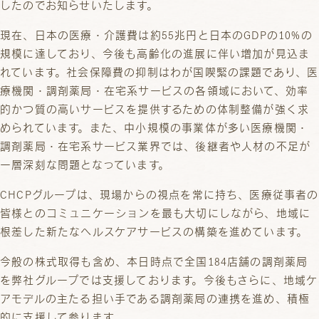
したのでお知らせいたします。
現在、日本の医療・介護費は約55兆円と日本のGDPの10%の
規模に達しており、今後も高齢化の進展に伴い増加が見込ま
れています。社会保障費の抑制はわが国喫緊の課題であり、医
療機関・調剤薬局・在宅系サービスの各領域において、効率
的かつ質の高いサービスを提供するための体制整備が強く求
められています。また、中小規模の事業体が多い医療機関・
調剤薬局・在宅系サービス業界では、後継者や人材の不足が
一層深刻な問題となっています。
CHCPグループは、現場からの視点を常に持ち、医療従事者の
皆様とのコミュニケーションを最も大切にしながら、地域に
根差した新たなヘルスケアサービスの構築を進めています。
今般の株式取得も含め、本日時点で全国184店舗の調剤薬局
を弊社グループでは支援しております。今後もさらに、地域ケ
アモデルの主たる担い手である調剤薬局の連携を進め、積極
的に支援して参ります。